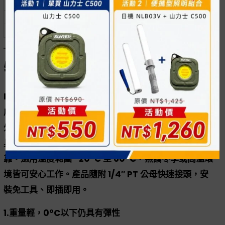
HUBR050809
9
8.0
5.0
200PSI（14Bar/1.4
HUBR050812
12
HUBR050815
15
特色
PU夾紗空壓風管 採用高韌性PU材質搭配夾紗強化結構製
成，兼具柔軟度與耐用性，不易折曲變形。內徑5mm、
外徑8mm 的設計輕巧靈活，適合狹小工作空間使用，並
具備 200 PSI 耐壓性能，確保長時間供氣依然穩定可
靠。適用溫度範圍 -20°C 至 60°C，無論冬季或高溫環
境皆可安心工作。產品隨附 1/4″ PT 公母快速接頭，安
裝免工具、即插即用。
1.重量輕，0°C以下仍具有彈性