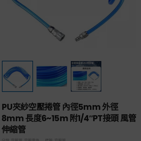
PU夾紗空壓捲管 內徑5mm 外徑
8mm 長度6~15m 附1/4″PT接頭 風管
伸縮管
分類:
空壓管
,
空壓零件
標籤:
空壓管