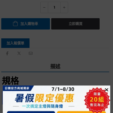
加入購物車
立即購買
加入報價單
描述
規格
長度
外徑
內徑
型號
最大壓力
（m）
Ø（mm）
Ø（mm）
HUBR050806
6