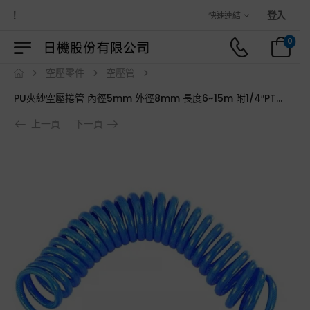
歡迎光臨日機官方購物商城！
登入
快速連結
0
空壓零件
空壓管
PU夾紗空壓捲管 內徑5mm 外徑8mm 長度6~15m 附1/4″PT接頭 風管 伸縮管
上一頁
下一頁