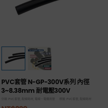
PVC套管 N-GP-300V系列 內徑
3~8.38mm 耐電壓300V
分類:
PVC套管
,
配線耗材
,
電線・電纜用管
標籤:
PVC套管
,
配線耗材