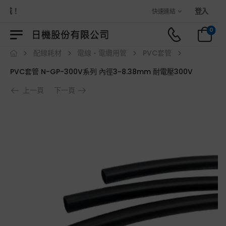
城！
登入
快速連結
0
配線耗材
電線・電纜用管
PVC套管
PVC套管 N-GP-300V系列 內徑3~8.38mm 耐電壓300V
上一頁
下一頁