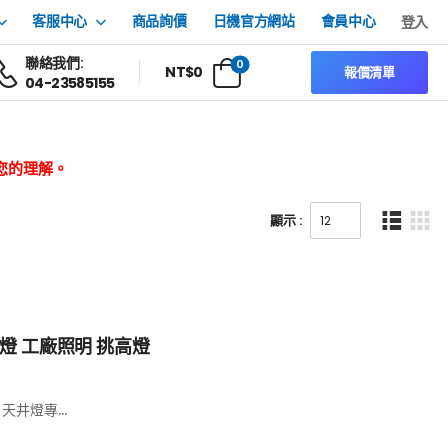
客服中心
商品詢價
日機官方網站
會員中心
登入
聯絡我們:
0
NT$
0
報價清單
04-23585155
您的理解。
顯示 :
井燈 工廠照明 挑高燈
天井燈專...