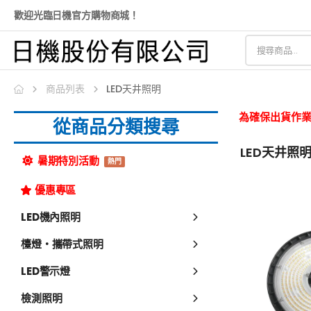
歡迎光臨日機官方購物商城！
商品列表
LED天井照明
為確保出貨作業
從商品分類搜尋
LED天井照
暑期特別活動
熱門
優惠專區
LED機內照明
檯燈・攜帶式照明
LED警示燈
檢測照明