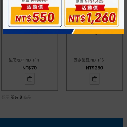
磁吸底座 ND-P14
固定磁鐵 ND-P16
NT$
70
NT$
250
顯示
所有 8
商品