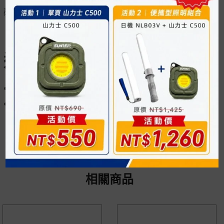
磁吸底座輔助燈具可直立
適用燈具
NLB03V
NLB06V
相關商品