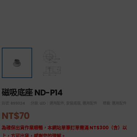
磁吸底座 ND-P14
貨號:
899024
分類:
LED：選用配件
,
安裝底座
,
選用配件
標籤:
選用配件
NT$
70
為確保出貨作業順暢，本網站單筆訂單需滿 NT$300（含）以
上，方可出貨，感謝您的理解。