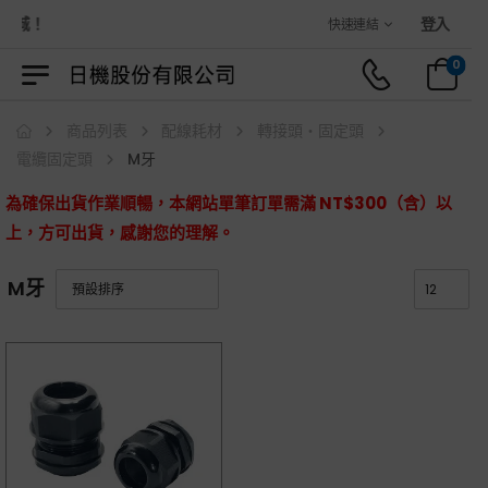
商城！
登入
快速連結
0
商品列表
配線耗材
轉接頭・固定頭
電纜固定頭
M牙
為確保出貨作業順暢，本網站單筆訂單需滿 NT$300（含）以
上，方可出貨，感謝您的理解。
M牙