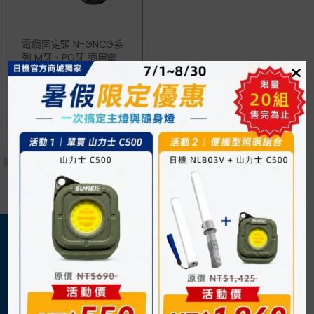
電纜固定頭 N-GNCG系
列 M牙、PG牙 適用電
纜外徑4~25mm
NT$
110
顯示單一結果
關於我們
購物須知
日機官方網站
購物流程
企業概況
付款方式