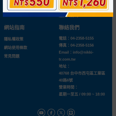
最新消息
運送方式
退換貨說明
網站指南
聯絡我們
電話：
04-2358-5155
隱私權政策
傳真：04-2358-5156
網站使用條款
Email：
info@nikki-
常見問題
tr.com.tw
地址：
40768 台中市西屯區工業區
40路6號
營業時間：
星期一至五 / 09:00 ~ 18:00