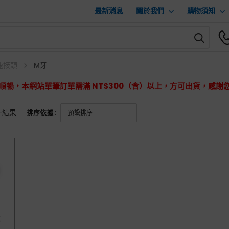
最新消息
關於我們
購物須知
速接頭
M牙
順暢，本網站單筆訂單需滿 NT$300（含）以上，方可出貨，感謝
一結果
排序依據 :
速