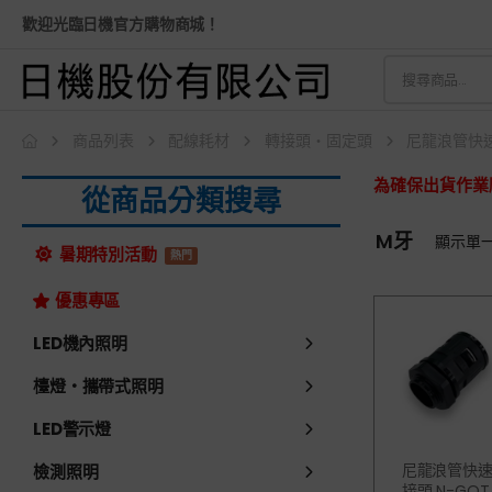
歡迎光臨日機官方購物商城！
商品列表
配線耗材
轉接頭・固定頭
尼龍浪管快
為確保出貨作業
從商品分類搜尋
M牙
顯示單
暑期特別活動
熱門
優惠專區
LED機內照明
檯燈・攜帶式照明
LED警示燈
尼龍浪管快
檢測照明
接頭 N-GQT