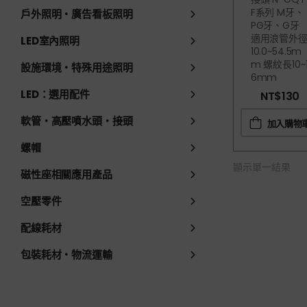
F系列 M牙、
戶外照明・廣告看板照明
PG牙、G牙
適用浪管外
LED室內照明
10.0~54.5m
M 螺紋長10~
設施環境・特殊用途照明
6mm
LED：選用配件
NT$
130
軟管・高壓噴水頭・接頭
加入購物
螺帽
顯示單一結果
磁性座相關應用產品
空壓零件
配線耗材
包裝耗材・物流運輸