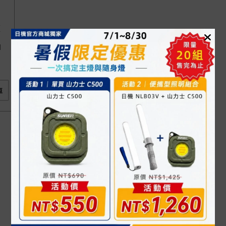
徑
1
車