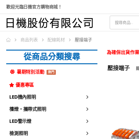
歡迎光臨日機官方購物商城！
商品列表
配線耗材
壓接端子
為確保出貨作業
從商品分類搜尋
壓接端子
暑期特別活動
熱門
優惠專區
LED機內照明
檯燈・攜帶式照明
LED警示燈
檢測照明