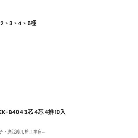
 2、3、4、5極
K-B404 3芯 4芯 4排 10入
子，廣泛應用於工業自...