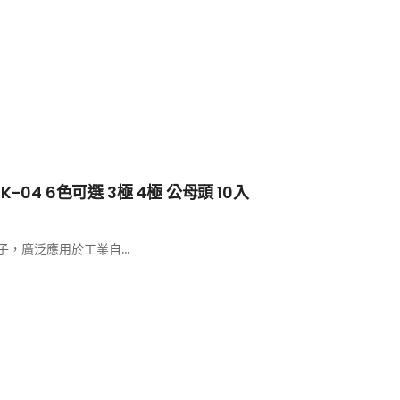
EK-04 6色可選 3極 4極 公母頭 10入
子，廣泛應用於工業自...