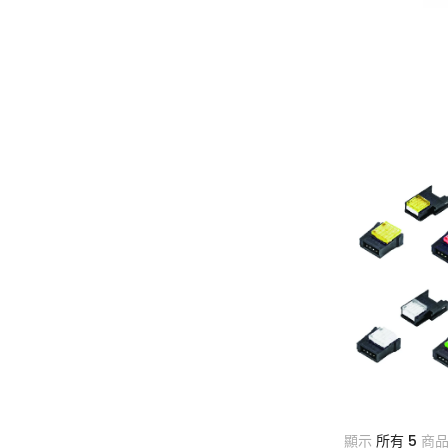
顯示
所有 5
商