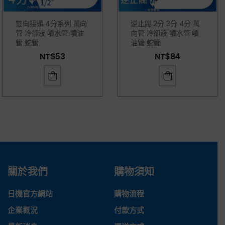
雙向接頭 4分系列 萬向
逆止閥 2分 3分 4分 萬
管 冷卻液 噴水管 噴油
向管 冷卻液 噴水管 噴
管 蛇管
油管 蛇管
NT$
53
NT$
84
關於我們
購物須知
日機官方網站
購物流程
企業概況
付款方式