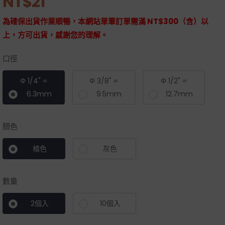
NT$
21
為確保出貨作業順暢，本網站單筆訂單需滿 NT$300（含）以
上，方可出貨，感謝您的理解。
口徑
Φ 1/4" =
Φ 3/8" =
Φ 1/2" =
6.3mm
9.5mm
12.7mm
顏色
橘色
灰色
數量
2個入
10個入