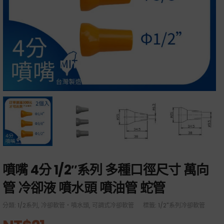
噴嘴 4分 1/2″系列 多種口徑尺寸 萬向
管 冷卻液 噴水頭 噴油管 蛇管
分類:
1/2系列
,
冷卻軟管・噴水頭
,
可調式冷卻軟管
標籤:
1/2"系列冷卻軟管