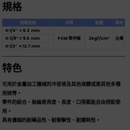
規格
噴嘴規格
材質
耐壓
產地
Φ 1/4″ = 6.3 mm
Φ 3/8″ = 9.5 mm
POM 聚甲醛
2kgf/cm²
台灣
Φ 1/2″ = 12.7 mm
特色
可用於金屬加工機械的冷卻液及其他液體或是其他多種
用途等。
零件的組合，無論是角度、長度、口徑都能自由搭配使
用。
具有優越的耐藥品性、耐衝擊性、耐磨耗性。