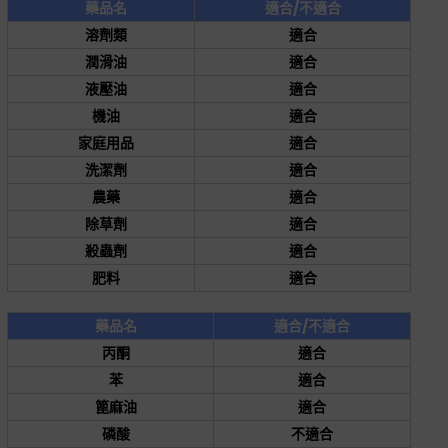
藥品名
適合/不適合
溶劑類
適合
潤滑油
適合
液壓油
適合
機油
適合
家庭用品
適合
洗潔劑
適合
農藥
適合
除草劑
適合
殺蟲劑
適合
肥料
適合
藥品名
適合/不適合
丙酮
適合
苯
適合
篦麻油
適合
磷酸
不適合