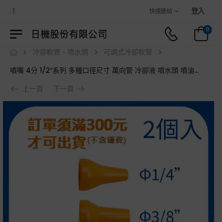
城！
登入
快速連結
0
冷卻軟管・噴水頭
可調式冷卻軟管
噴嘴 4分 1/2″系列 多種口徑尺寸 萬向管 冷卻液 噴水頭 噴油管 蛇管
上一頁
下一頁