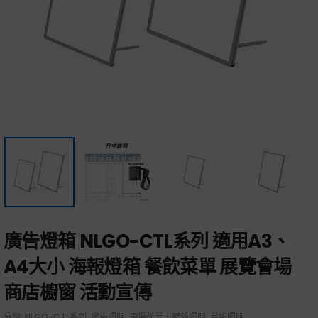
廣告燈箱 NLGO-CTL系列 適用A3、
A4大小 海報燈箱 餐飲菜單 展覽會場
商店櫥窗 活動宣傳
分類:
NLGO-CTL系列
,
廣告照明
,
現場作業・屋外照明
,
看板照明