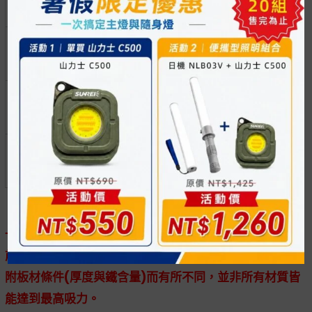
AC100-240V
AC（AD）
DXF
( AC/DC 電源
PDF
NLSS05CBM4-
供應器 )
AC（AD）
DXF
PDF
NLSS15CBM-
AC（AD）
DXF
770
4,160 lx
7W
lx
PDF
NLSS15CBM3-
AC（AD）
DXF
※此商品最大吸力，為具有一定厚度且材質鐵含量達
一定比例之金屬板件，所產生的最大吸力，消費者購買
前，請先斟酌本身所使用吸附的板材，吸附效果會因吸
附板材條件(厚度與鐵含量)而有所不同，並非所有材質皆
能達到最高吸力。