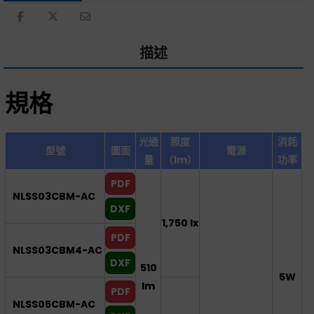
描述
規格
光通
照度
消耗
型號
圖面
電源
量
（1m）
功率
PDF
NLSS03CBM-AC
DXF
1,750 lx
PDF
NLSS03CBM4-AC
DXF
510
5W
lm
PDF
NLSS05CBM-AC