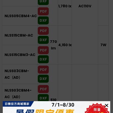
DXF
1,780 lx
AC110V
PDF
NLSS05CBM4-AC
DXF
PDF
NLSS15CBM-AC
DXF
770
4,160 lx
7W
lm
PDF
NLSS15CBM3-AC
DXF
PDF
NLSS03CBM-
AC（AD）
DXF
PDF
NLSS03CBM4-
AC（AD）
DXF
510
1,780 lx
5W
lx
PDF
NLSS05CBM-