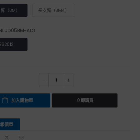
支臂（BM）
長支臂（BM4）
LUD05BM-AC）
862012
加入購物車
立即購買
報價單