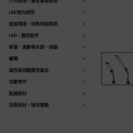
戶外照明・廣告看板照明
LED室內照明
設施環境・特殊用途照明
LED：選用配件
軟管・高壓噴水頭・接頭
螺帽
磁性座相關應用產品
空壓零件
配線耗材
包裝耗材・物流運輸