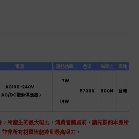
電源
消耗功率
色溫
磁吸力
產地
7W
AC100-240V
5700K
800N
台灣
 AC/DC電源供應器 ）
14W
件，所產生的最大吸力，消費者購買前，請先斟酌本身所
，並非所有材質皆能達到最高吸力。