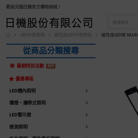
歡迎光臨日機官方購物商城！
LED作業照明
磁性座LED作業照明
磁性座LED燈 NL
從商品分類搜尋
暑期特別活動
熱門
優惠專區
LED機內照明
檯燈・攜帶式照明
LED警示燈
檢測照明