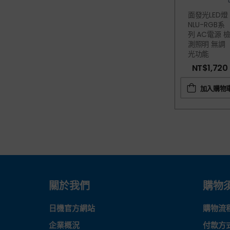
面發光LED燈
NLU-RGB系
列 AC電源 
測照明 無調
光功能
NT$
1,720
加入購物
關於我們
購物
日機官方網站
購物流
企業概況
付款方