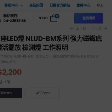
客服中心
商品詢價
日機官方網站
會員中心
登入
聯絡我們:
0
NT$
0
報價清單
04-23585155
上一頁
下一頁
座LED燈 NLUD-BM系列 強力磁鐵底
靈活擺放 檢測燈 工作照明
ED作業照明
,
NLUD-BM系列（面發光型）
,
磁性座LED作業照明
,
視覺檢測照明
U/NLUD系列
$
2,200
寸（B）
308mm
483mm