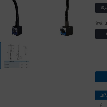
短
貨號（N
加入