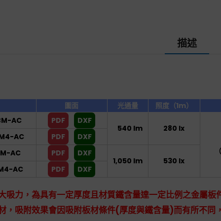
描述
圖面
光通量
照度（1m）
BM-AC
PDF
DXF
540 lm
280 lx
M4-AC
PDF
DXF
（
BM-AC
PDF
DXF
1,050 lm
530 lx
M4-AC
PDF
DXF
大吸力，為具有一定厚度且材質鐵含量達一定比例之金屬板
材，吸附效果會因吸附板材條件(厚度與鐵含量)而有所不同