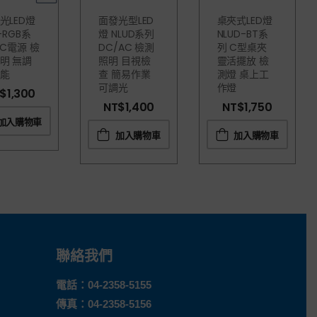
光LED燈
面發光型LED
桌夾式LED燈
-RGB系
燈 NLUD系列
NLUD-BT系
DC電源 檢
DC/AC 檢測
列 C型桌夾
明 無調
照明 目視檢
靈活擺放 檢
能
查 簡易作業
測燈 桌上工
可調光
作燈
$
1,300
NT$
1,400
NT$
1,750
加入購物車
加入購物車
加入購物車
聯絡我們
電話：
04-2358-5155
傳真：04-2358-5156