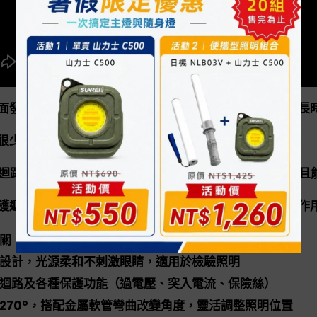
面發光照明燈，燈具發光均勻自然，適合用於檢測，即使長
很少，適合多種場合照明。
C迴路驅動方式，即使電壓變動也能保持燈具亮度不變，並且能
護迴路設計，對於突入電流或突波或瞬間停電，皆具保護作
關，調光功能（20%～100%）
設計，光源柔和不刺激眼睛，適用於檢驗照明
迴路及各種保護功能（過電壓、突入電流、保險絲）
270°，搭配金屬軟管彎曲改變角度，靈活調整照明位置