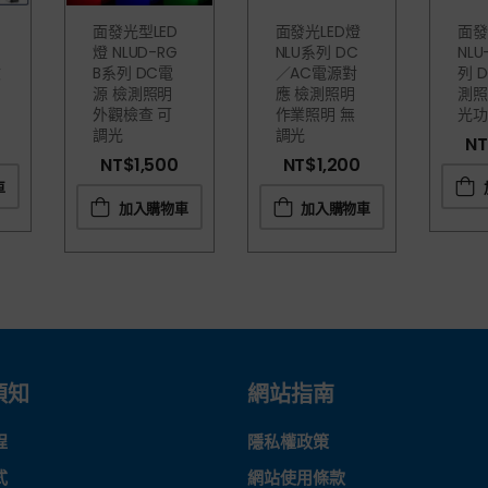
面發光型LED
面發光LED燈
面發
燈 NLUD-RG
NLU系列 DC
NLU
檢
B系列 DC電
／AC電源對
列 
源 檢測照明
應 檢測照明
測照
外觀檢查 可
作業照明 無
光功
調光
調光
NT
NT$
1,500
NT$
1,200
車
加入購物車
加入購物車
須知
網站指南
程
隱私權政策
式
網站使用條款