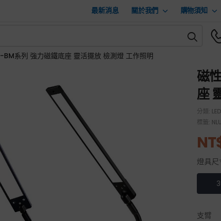
最新消息
關於我們
購物須知
UD-BM系列 強力磁鐵底座 靈活擺放 檢測燈 工作照明
磁性
座 
分類:
L
標籤:
NL
NT
燈具尺
支臂