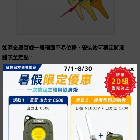
如同金屬管線一般穩固不易位移，安裝後可穩定將液
體噴至定點。