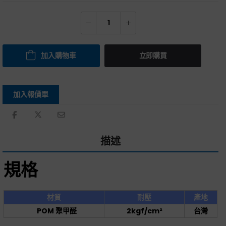
加入購物車
立即購買
加入報價單
描述
規格
材質
耐壓
產地
POM 聚甲醛
2kgf/cm²
台灣