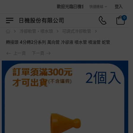
歡迎光臨日機官方購物商城！
登入
快速連結
0
冷卻軟管・噴水頭
可調式冷卻軟管
轉接頭 4分轉2分系列 萬向管 冷卻液 噴水管 噴油管 蛇管
上一頁
下一頁