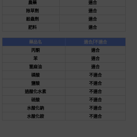
農藥
適合
除草劑
適合
殺蟲劑
適合
肥料
適合
藥品名
適合/不適合
丙酮
適合
苯
適合
篦麻油
適合
磷酸
不適合
鹽酸
不適合
過酸化水素
不適合
硫酸
不適合
水酸化鈉
不適合
水酸化銨
不適合