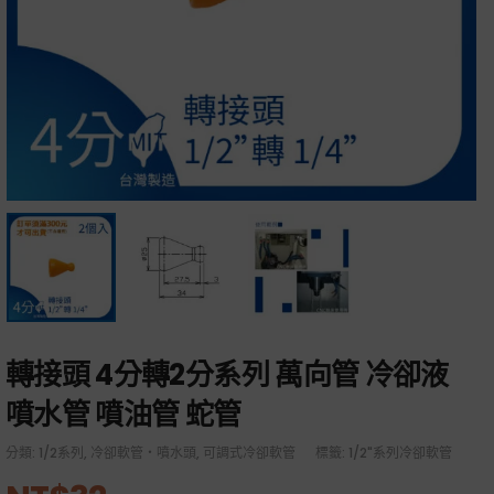
轉接頭 4分轉2分系列 萬向管 冷卻液
噴水管 噴油管 蛇管
分類:
1/2系列
,
冷卻軟管・噴水頭
,
可調式冷卻軟管
標籤:
1/2"系列冷卻軟管