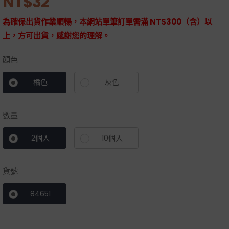
NT$
32
為確保出貨作業順暢，本網站單筆訂單需滿 NT$300（含）以
上，方可出貨，感謝您的理解。
顏色
橘色
灰色
數量
2個入
10個入
貨號
84651