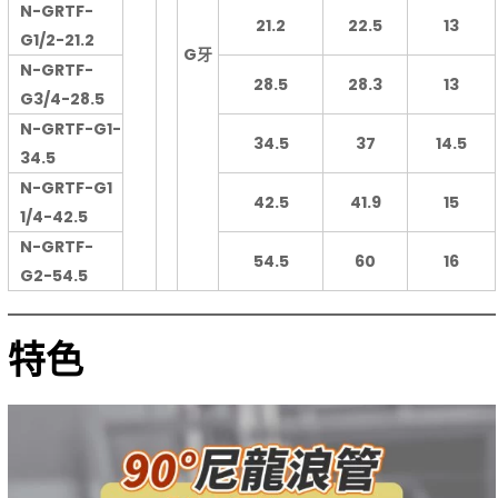
N-GRTF-
21.2
22.5
13
G1/2-21.2
G牙
N-GRTF-
28.5
28.3
13
G3/4-28.5
N-GRTF-G1-
34.5
37
14.5
34.5
N-GRTF-G1
42.5
41.9
15
1/4-42.5
N-GRTF-
54.5
60
16
G2-54.5
特色