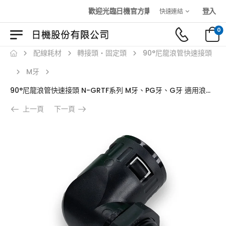
歡迎光臨日機官方購物商城！
登入
快速連結
0
配線耗材
轉接頭・固定頭
90°尼龍浪管快速接頭
M牙
90°尼龍浪管快速接頭 N-GRTF系列 M牙、PG牙、G牙 適用浪管外徑10.0~54.5mm 螺紋長10~16mm
上一頁
下一頁