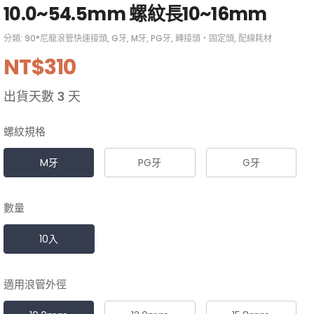
10.0~54.5mm 螺紋長10~16mm
分類:
90°尼龍浪管快速接頭
,
G牙
,
M牙
,
PG牙
,
轉接頭・固定頭
,
配線耗材
NT$
310
出貨天數
3 天
螺紋規格
M牙
PG牙
G牙
數量
10入
適用浪管外徑