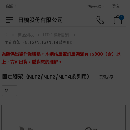
物商城！
登入
快速連結
0
商品列表
LED：選用配件
固定腳架（NLT2/NLT3/NLT4系列用）
為確保出貨作業順暢，本網站單筆訂單需滿 NT$300（含）以
上，方可出貨，感謝您的理解。
固定腳架（NLT2/NLT3/NLT4系列用）