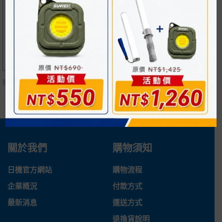
固定腳架 ND-P15
固定金具 ND-P17
NT$
240
NT$
280
顯示
所有 4
商品
關於我們
購物須知
日機官方網站
購物流程
企業概況
付款方式
最新消息
運送方式
退換貨說明