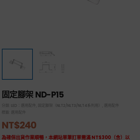
固定腳架 ND-P15
分類:
LED：選用配件
,
固定腳架（NLT2/NLT3/NLT4系列用）
,
選用配件
標籤:
選用配件
NT$
240
為確保出貨作業順暢，本網站單筆訂單需滿 NT$300（含）以