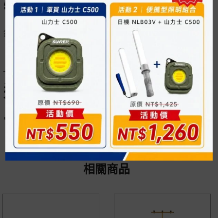
特色
鋁合金支架 鋁擠型支架安裝燈具的輔助五金配件
適用燈具
NLT4
相關商品