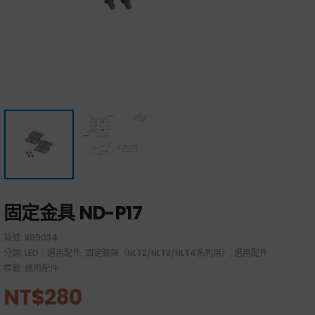
固定金具 ND-P17
貨號:
899034
分類:
LED：選用配件
,
固定腳架（NLT2/NLT3/NLT4系列用）
,
選用配件
標籤:
選用配件
NT$
280