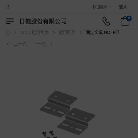
城！
登入
快速連結
0
LED：選用配件
選用配件
固定金具 ND-P17
上一頁
下一頁