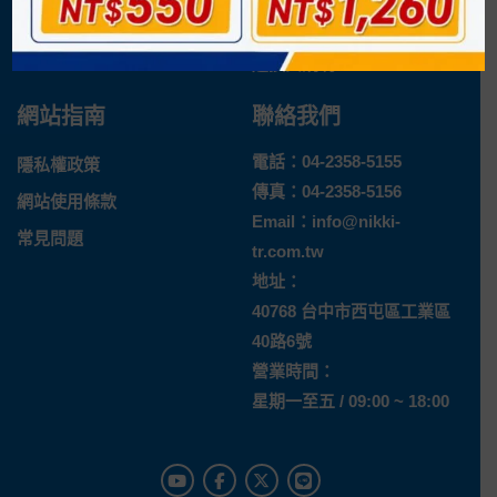
最新消息
運送方式
退換貨說明
網站指南
聯絡我們
電話：
04-2358-5155
隱私權政策
傳真：04-2358-5156
網站使用條款
Email：
info@nikki-
常見問題
tr.com.tw
地址：
40768 台中市西屯區工業區
40路6號
營業時間：
星期一至五 / 09:00 ~ 18:00