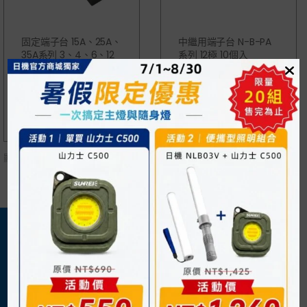
固定端子台 15A、25A、
中繼用端子台 N-B-PA
35A系列 3、4、6、12
系列 12極 10個入
極可選
NT$
395
NT$
19
顯示
所有 2
商品
關於我們
購物須知
日機官方網站
購物流程
企業概況
付款方式