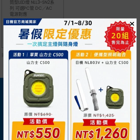
筒型LED燈 NLL3-SN2系
列 可選PC管 DC／AC
電源對應
NT$
2,050
顯示單一結果
關於我們
購物須知
日機官方網站
購物流程
企業概況
付款方式
最新消息
運送方式